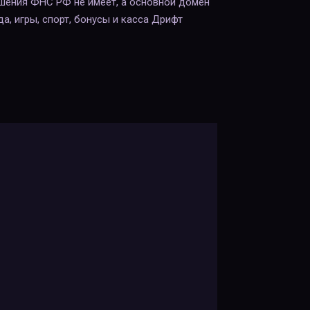
шения ФНС РФ не имеет, а основной домен
, игры, спорт, бонусы и касса Дрифт