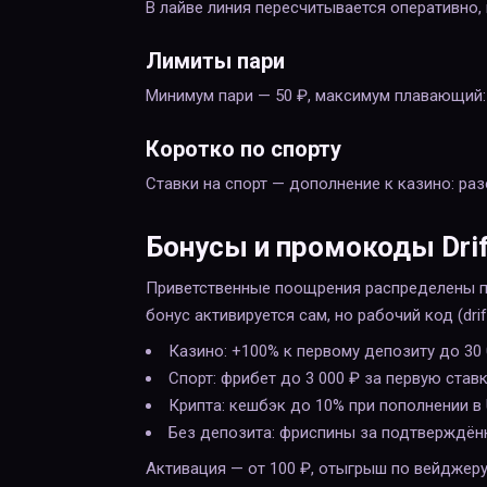
В лайве линия пересчитывается оперативно, 
Лимиты пари
Минимум пари — 50 ₽, максимум плавающий: 
Коротко по спорту
Ставки на спорт — дополнение к казино: ра
Бонусы и промокоды Drif
Приветственные поощрения распределены по 
бонус активируется сам, но рабочий код (dr
Казино: +100% к первому депозиту до 30 
Спорт: фрибет до 3 000 ₽ за первую ставку
Крипта: кешбэк до 10% при пополнении в
Без депозита: фриспины за подтверждённ
Активация — от 100 ₽, отыгрыш по вейджеру 