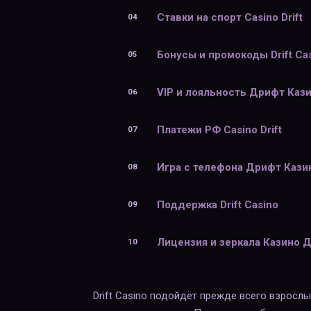
Ставки на спорт Casino Drift
Бонусы и промокоды Drift Ca
VIP и лояльность Дрифт Каз
Платежи РФ Casino Drift
Игра с телефона Дрифт Кази
Поддержка Drift Casino
Лицензия и зеркала Казино 
Drift Casino подойдёт прежде всего взросл