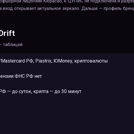
 офшорной лицензии Кюрасао, к ЦУПИС не подключена и разре
вход открывает актуальное зеркало. Дальше — профиль бренда
rift
— таблицей.
Mastercard РФ, Piastrix, ЮMoney, криптовалюты
цензии ФНС РФ нет
РФ — до суток, крипта — до 30 минут