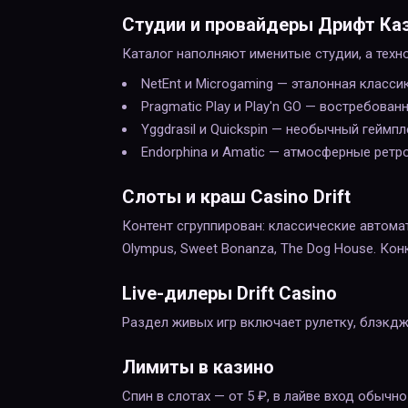
Студии и провайдеры Дрифт Ка
Каталог наполняют именитые студии, а техн
NetEnt и Microgaming — эталонная классик
Pragmatic Play и Play'n GO — востребован
Yggdrasil и Quickspin — необычный геймп
Endorphina и Amatic — атмосферные ретр
Слоты и краш Casino Drift
Контент сгруппирован: классические автоматы
Olympus, Sweet Bonanza, The Dog House. Кон
Live-дилеры Drift Casino
Раздел живых игр включает рулетку, блэкджек
Лимиты в казино
Спин в слотах — от 5 ₽, в лайве вход обычно