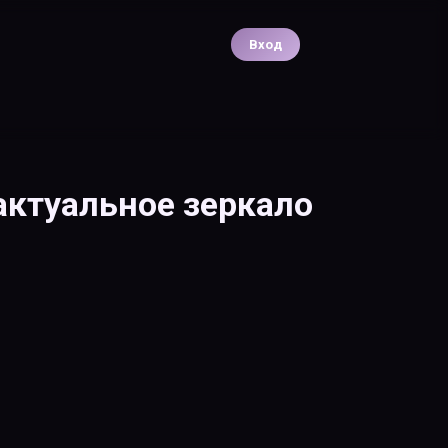
Вход
 актуальное зеркало