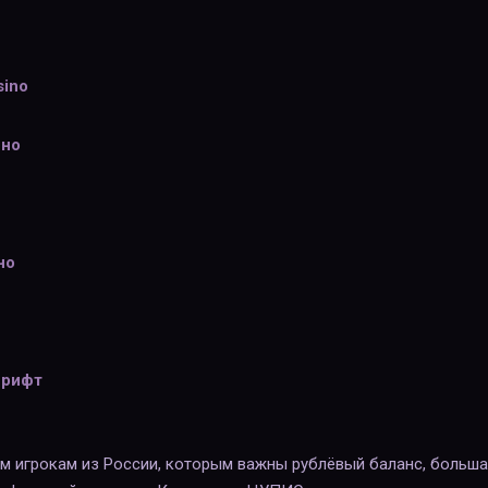
sino
ино
но
Дрифт
ым игрокам из России, которым важны рублёвый баланс, больша