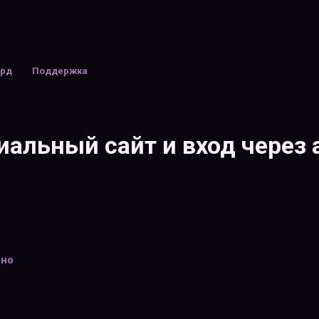
орд
Поддержка
циальный сайт и вход через
ино